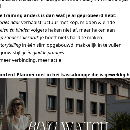
l
training anders is dan wat je al geprobeerd hebt:
tories naar
verhaalstructuur met kop, midden & einde
boeien én binden
volgers haken niet af, maar haken aan
op zonder salesdruk
je hoeft niets hard te maken
storytelling
in één slim opgebouwd, makkelijk in te vullen
jouw stijl
géén gladde praatjes
 meer verbinding, meer actie
ontent Planner niet in het kassakoopje die is geweldig hi