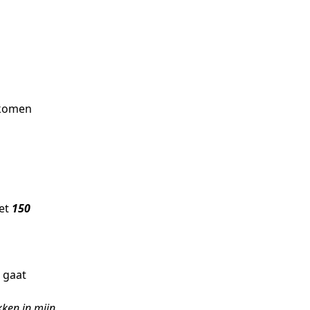
gkomen
met
150
 gaat
kken in mijn