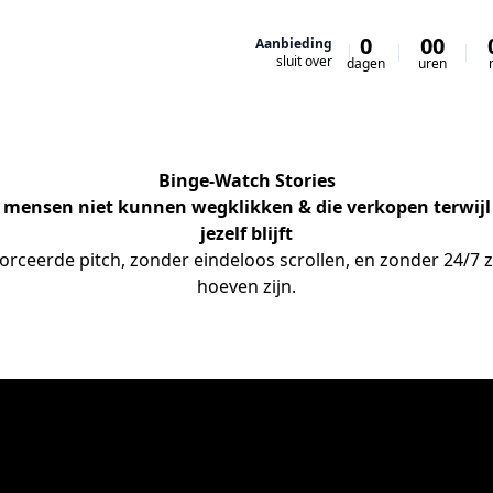
0
00
Aanbieding
sluit over
dagen
uren
Binge-Watch Stories
e mensen niet kunnen wegklikken & die verkopen terwijl
jezelf blijft
rceerde pitch, zonder eindeloos scrollen, en zonder 24/7 zi
hoeven zijn.