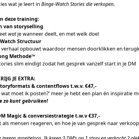
ies wat je leert in
Binge-Watch Stories die verkopen
.
in deze training:
n van storyselling
weet
wat
je wanneer deelt, en met welk doel
-Watch Structuur
n verhaal opbouwt waardoor mensen doorklikken en teru
ong Methode™
tories slim eindigt zodat het gesprek vanzelf start in je DM
RIJG JE EXTRA:
oryformats & contentflows t.w.v. €47,-
wat moet ik posten?’ meer je hebt een plan én inspiratie 
je zo kunt gebruiken!
 Magic & conversiestrategie t.w.v €37,-
t als mensen reageren, en hoe je van gesprek naar verkoop
 ineens moeiteloos. Ik kreeg 3 DM’s op 1 story en verkocht 2 ple