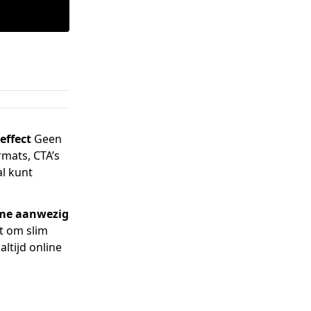
 effect
Geen
rmats, CTA’s
al kunt
ime aanwezig
it om slim
altijd online