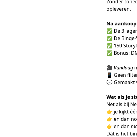
Zonder tonee
opleveren.
Na aankoop k
✅ De 3 lagen
✅ De Binge-W
✅ 150 Storyf
✅ Bonus: DM 
🎥
Vandaag
n
📱 Geen filte
💬 Gemaakt v
Wat als je s
Net als bij Net
👉 je kijkt één
👉 en dan no
👉 en dan
mo
Dát is het bin