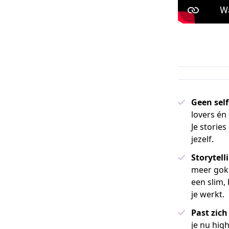
Geen self
lovers é
Je stories
jezelf.
Storytel
meer gokk
een slim,
je werkt.
Past zic
je nu hig