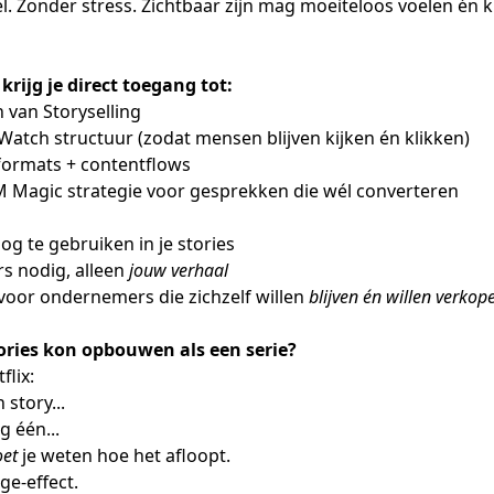
l. Zonder stress. Zichtbaar zijn mag moeiteloos voelen én 
rijg je direct toegang tot:
 van Storyselling
atch structuur (zodat mensen blijven kijken én klikken)
ormats + contentflows
Magic strategie voor gesprekken die wél converteren
og te gebruiken in je stories
rs nodig, alleen
jouw verhaal
oor ondernemers die zichzelf willen
blijven én willen verkop
tories kon opbouwen als een serie?
flix:
 story...
g één...
et
je weten hoe het afloopt.
ge-effect.