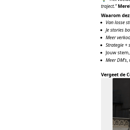
traject.”
Mere
Waarom deze 
Van losse s
Je stories 
Meer verko
Strategie + 
Jouw stem, 
Meer DM’s
,
Vergeet de C