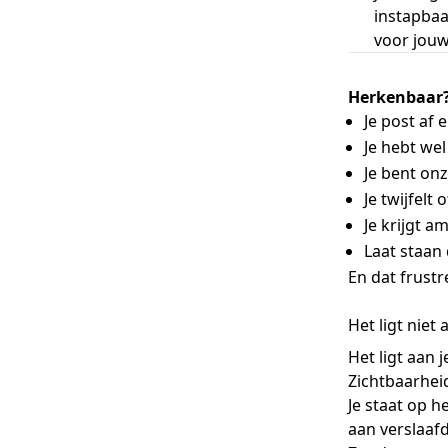
instapba
voor jouw
Herkenbaar
Je post af e
Je hebt we
Je bent onz
Je twijfelt 
Je krijgt a
Laat staan
En dat frustr
Het ligt niet 
Het ligt aan j
Zichtbaarhei
Je staat op h
aan verslaaf