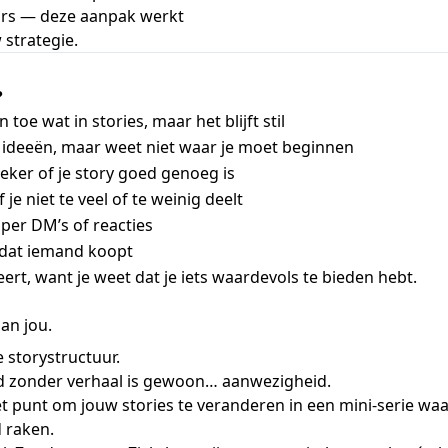
ars — deze aanpak werkt
 strategie.
?
n toe wat in stories, maar het blijft stil
l ideeën, maar weet niet waar je moet beginnen
eker of je story goed genoeg is
of je niet te veel of te weinig deelt
mper DM’s of reacties
 dat iemand koopt
eert, want je weet dat je iets waardevols te bieden hebt.
aan jou.
e storystructuur.
d zonder verhaal is gewoon… aanwezigheid.
et punt om jouw stories te veranderen in een mini-serie wa
d raken.