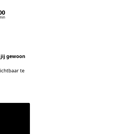
00
00
min
sec
 jij gewoon
chtbaar te 