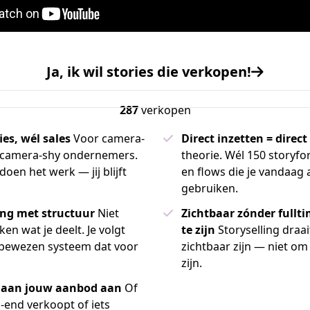
Ja, ik wil stories die verkopen!
287
verkopen
ies, wél sales
Voor camera-
Direct inzetten = direct
n camera-shy ondernemers.
theorie. Wél 150 storyfo
 doen het werk — jij blijft
en flows die je vandaag 
gebruiken.
ling met structuur
Niet
Zichtbaar zónder fullt
en wat je deelt. Je volgt
te zijn
Storyselling draa
 bewezen systeem dat voor
zichtbaar zijn — niet om 
zijn.
h aan jouw aanbod aan
Of
h-end verkoopt of iets