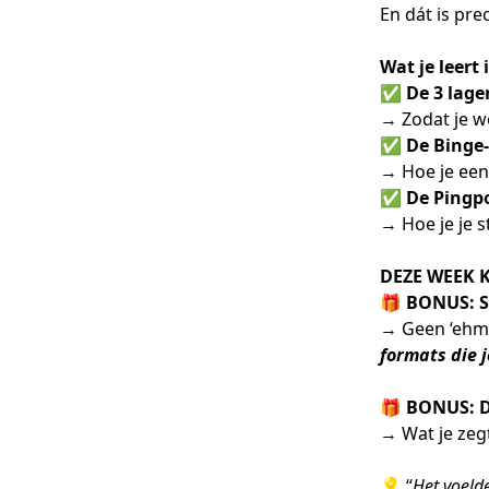
En dát is prec
Wat je leert 
✅
De 3 lage
→ Zodat je 
✅
De Binge
→ Hoe je ee
✅
De Pingp
→ Hoe je je s
DEZE WEEK K
🎁
BONUS: St
→ Geen ‘ehm 
formats die 
🎁
BONUS: DM
→ Wat je zeg
💡 “
Het voelde