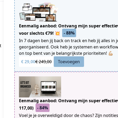
Eenmalig aanbod: Ontvang mijn super effectiev
- 88%
voor slechts €79! 💥
In 7 dagen ben jij back on track en heb jij alles 
t
georganiseerd. Ook heb je systemen en workflows 
on top bent van je belangrijkste prioriteiten! 💪🏼
€ 29,00
€ 249,00
Toevoegen
Eenmalig aanbod: Ontvang mijn super effectiev
- 84%
117,00)
Voel je je overweldigd door de chaos? Zijn notitie