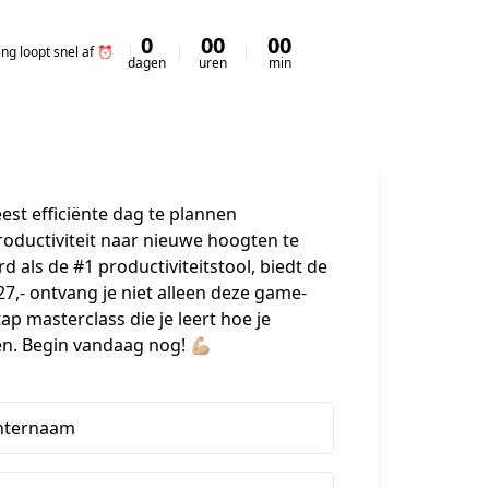
0
00
00
00
ing loopt snel af ⏰
dagen
uren
min
sec
st efficiënte dag te plannen
roductiviteit naar nieuwe hoogten te 
 als de #1 productiviteitstool, biedt de 
27,- ontvang je niet alleen deze game-
p masterclass die je leert hoe je 
n. Begin vandaag nog! 💪🏼
hternaam