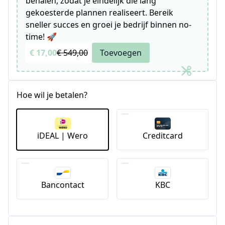
behalen, zodat je eindelijk die lang
gekoesterde plannen realiseert. Bereik
sneller succes en groei je bedrijf binnen no-
time! 🚀
€ 17,00
€ 549,00
Toevoegen
Hoe wil je betalen?
iDEAL | Wero
Creditcard
Bancontact
KBC